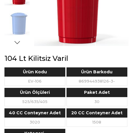
104 Lt Kilitsiz Varil
Ürün Kodu
Ürün Barkodu
EV-106
869944938126-3-
Ürün Ölçüleri
Paket Adet
525/635/405
30
40 CC Conteyner Adet
20 CC Conteyner Adet
3020
1508