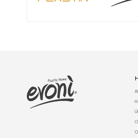
H
A
H
Ü
O
O