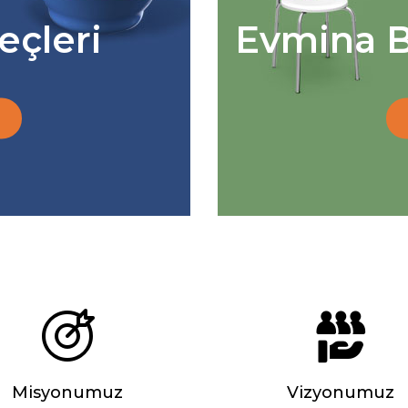
eçleri
Evmina B
Misyonumuz
Vizyonumuz