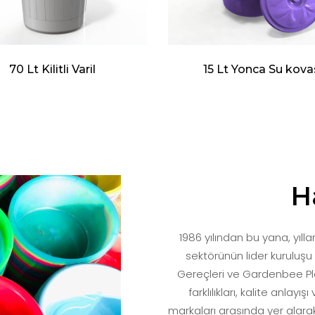
70 Lt Kilitli Varil
15 Lt Yonca Su kova
H
1986 yılından bu yana, yıllar
sektörünün lider kuruluşu
Gereçleri ve Gardenbee Plast
farklılıkları, kalite anlayı
markaları arasında yer alar