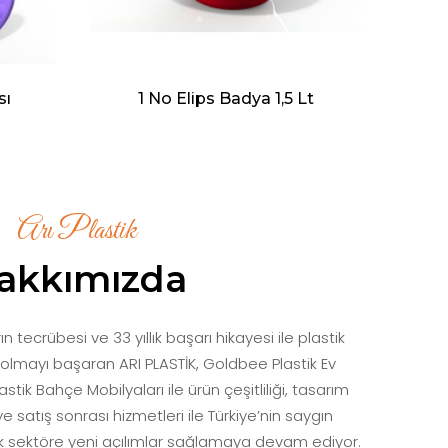
sı
1 No Elips Badya 1,5 Lt
20
Arı Plastik
akkımızda
ın tecrübesi ve 33 yıllık başarı hikayesi ile plastik
 olmayı başaran ARI PLASTİK, Goldbee Plastik Ev
ik Bahçe Mobilyaları ile ürün çeşitliliği, tasarım
şı ve satış sonrası hizmetleri ile Türkiye’nin saygın
ak sektöre yeni açılımlar sağlamaya devam ediyor.