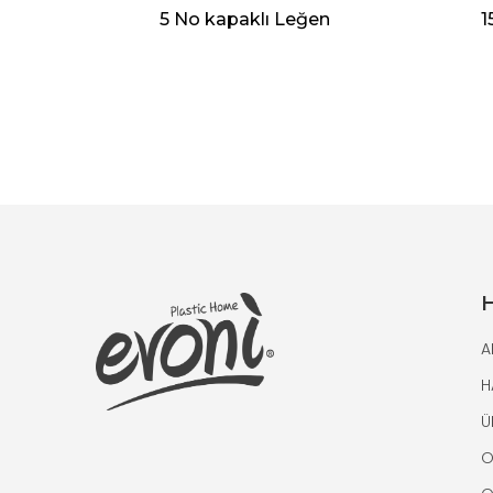
ğen
5 No kapaklı Leğen
1
H
A
H
Ü
O