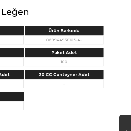
ı Leğen
Ürün Barkodu
869944938103-4-
Paket Adet
100
Adet
20 CC Conteyner Adet
-