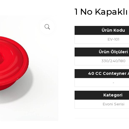
1 No Kapakl
Ürün Kodu
EV-101
Ürün Ölçüleri
330/240/180
40 CC Conteyner 
-
Kategori
Evoni Serisi