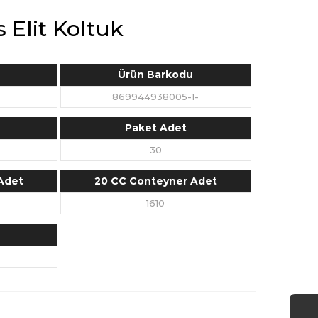
 Elit Koltuk
Ürün Barkodu
869944938005-1-
Paket Adet
30
Adet
20 CC Conteyner Adet
1610