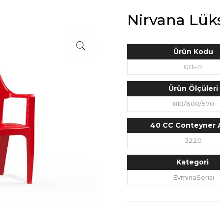
Nirvana Lüks
Ürün Kodu
GB-111
Ürün Ölçüleri
810/600/570
40 CC Conteyner 
3220
Kategori
EvminaSerisi