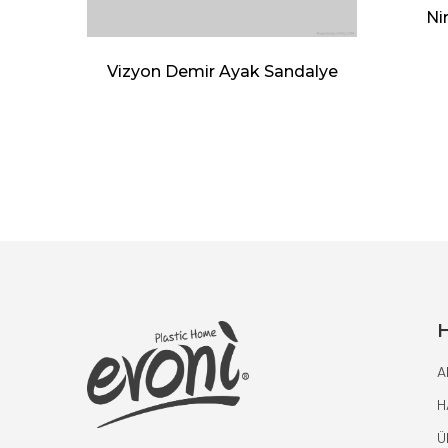
Ni
e
Vizyon Demir Ayak Sandalye
H
A
H
Ü