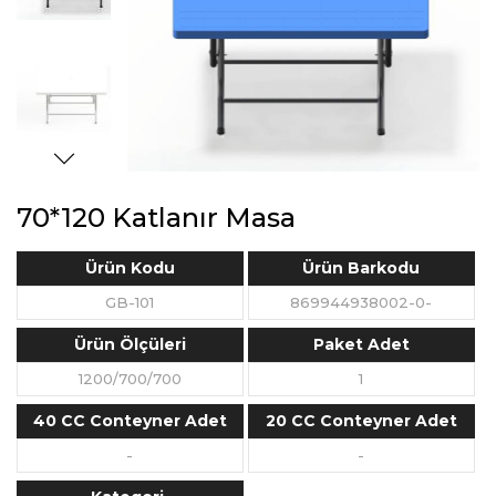
70*120 Katlanır Masa
Ürün Kodu
Ürün Barkodu
GB-101
869944938002-0-
Ürün Ölçüleri
Paket Adet
1200/700/700
1
40 CC Conteyner Adet
20 CC Conteyner Adet
-
-